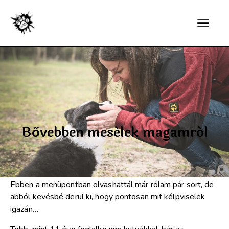
Bővebben mesélek magamról
Ebben
a menüpontban olvashattál már rólam pár sort, de
abból kevésbé derül ki, hogy pontosan mit kélpviselek
igazán…