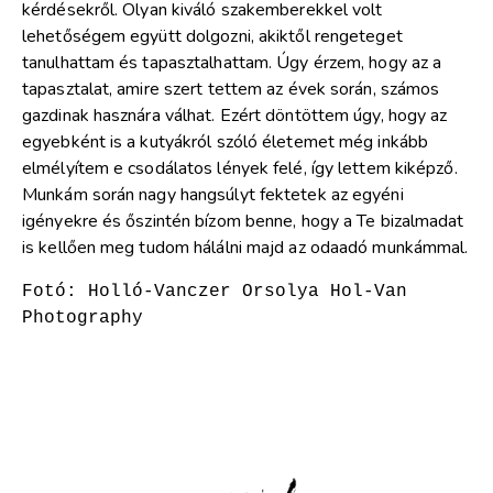
kérdésekről. Olyan kiváló szakemberekkel volt
lehetőségem együtt dolgozni, akiktől rengeteget
tanulhattam és tapasztalhattam. Úgy érzem, hogy az a
tapasztalat, amire szert tettem az évek során, számos
gazdinak hasznára válhat. Ezért döntöttem úgy, hogy az
egyebként is a kutyákról szóló életemet még inkább
elmélyítem e csodálatos lények felé, így lettem kiképző.
Munkám során nagy hangsúlyt fektetek az egyéni
igényekre és őszintén bízom benne, hogy a Te bizalmadat
is kellően meg tudom hálálni majd az odaadó munkámmal.
Fotó: Holló-Vanczer Orsolya Hol-Van 
Photography