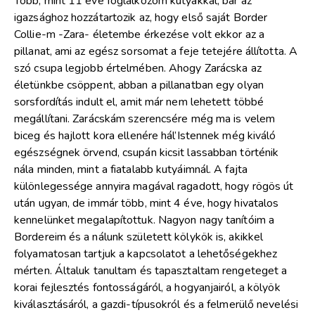
Több, mint 11 éve foglalkozom kutyákkal, bár az
igazsághoz hozzátartozik az, hogy első saját Border
Collie-m -Zara- életembe érkezése volt ekkor az a
pillanat, ami az egész sorsomat a feje tetejére állította. A
szó csupa legjobb értelmében. Ahogy Zarácska az
életünkbe csöppent, abban a pillanatban egy olyan
sorsfordítás indult el, amit már nem lehetett többé
megállítani. Zarácskám szerencsére még ma is velem
biceg és hajlott kora ellenére hál’Istennek még kiváló
egészségnek örvend, csupán kicsit lassabban történik
nála minden, mint a fiatalabb kutyáimnál. A fajta
különlegessége annyira magával ragadott, hogy rögös út
után ugyan, de immár több, mint 4 éve, hogy hivatalos
kennelünket megalapítottuk. Nagyon nagy tanítóim a
Bordereim és a nálunk született kölykök is, akikkel
folyamatosan tartjuk a kapcsolatot a lehetőségekhez
mérten. Általuk tanultam és tapasztaltam rengeteget a
korai fejlesztés fontosságáról, a hogyanjairól, a kölyök
kiválasztásáról, a gazdi-típusokról és a felmerülő nevelési