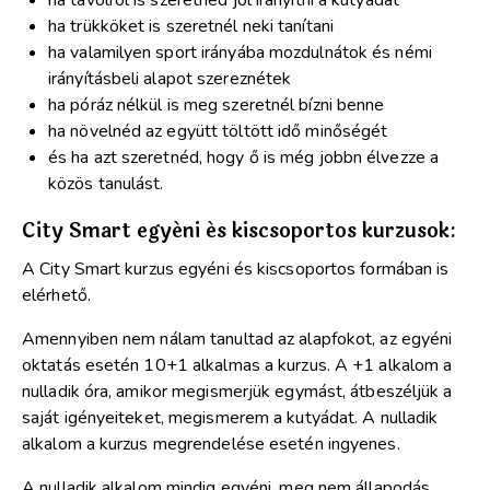
ha távolról is szeretnéd jól irányítni a kutyádat
ha trükköket is szeretnél neki tanítani
ha valamilyen sport irányába mozdulnátok és némi
irányításbeli alapot szereznétek
ha póráz nélkül is meg szeretnél bízni benne
ha növelnéd az együtt töltött idő minőségét
és ha azt szeretnéd, hogy ő is még jobbn élvezze a
közös tanulást.
City Smart egyéni és kiscsoportos kurzusok:
A City Smart kurzus egyéni és kiscsoportos formában is
elérhető.
Amennyiben nem nálam tanultad az alapfokot, az egyéni
oktatás esetén 10+1 alkalmas a kurzus. A +1 alkalom a
nulladik óra, amikor megismerjük egymást, átbeszéljük a
saját igényeiteket, megismerem a kutyádat. A nulladik
alkalom a kurzus megrendelése esetén ingyenes.
A nulladik alkalom mindig egyéni, meg nem állapodás