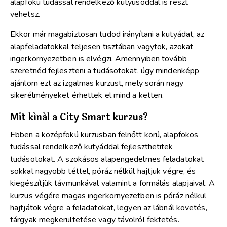
alapfokú tudással rendelkező kutyusoddal is részt
vehetsz.
Ekkor már magabiztosan tudod irányítani a kutyádat, az
alapfeladatokkal teljesen tisztában vagytok, azokat
ingerkörnyezetben is elvégzi. Amennyiben tovább
szeretnéd fejleszteni a tudásotokat, úgy mindenképp
ajánlom ezt az izgalmas kurzust, mely során nagy
sikerélményeket érhettek el mind a ketten.
Mit kínál a City Smart kurzus?
Ebben a középfokú kurzusban felnőtt korú, alapfokos
tudással rendelkező kutyáddal fejleszthetitek
tudásotokat. A szokásos alapengedelmes feladatokat
sokkal nagyobb téttel, póráz nélkül hajtjuk végre, és
kiegészítjük távmunkával valamint a formálás alapjaival. A
kurzus végére magas ingerkörnyezetben is póráz nélkül
hajtjátok végre a feladatokat, legyen az lábnál követés,
tárgyak megkerültetése vagy távolról fektetés.