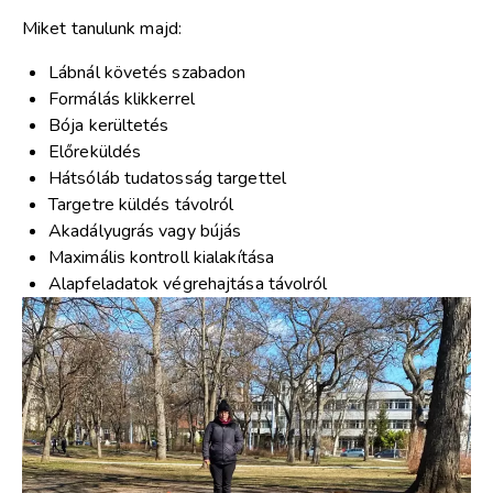
Miket tanulunk majd:
Lábnál követés szabadon
Formálás klikkerrel
Bója kerültetés
Előreküldés
Hátsóláb tudatosság targettel
Targetre küldés távolról
Akadályugrás vagy bújás
Maximális kontroll kialakítása
Alapfeladatok végrehajtása távolról