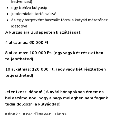
kedvenced)
egy behívó kutyasíp
jutalomfalat-tartó szütyő
és egy targetként használt törcsi a kutyád méretéhez
igazodva
A kurzus ára Budapesten kiszállással:
4 alkalmas: 60 000 Ft.
8 alkalmas: 100 000 Ft. (egy vagy két részletben
teljesítheted)
10 alkalmas: 120 000 Ft.
(egy vagy két részletben
teljesítheted)
Jelentkezz időben! ( A nyári hónapokban érdemes
beleszámolnod, hogy a nagy melegben nem fogunk
tudni dolgozni a kutyáddal!)
Képek: Kreidlmayer János